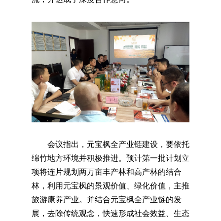
会议指出，元宝枫全产业链建设，要依托
绵竹地方环境并积极推进。预计第一批计划立
项将连片规划两万亩丰产林和高产林的结合
林，利用元宝枫的景观价值、绿化价值，主推
旅游康养产业。并结合元宝枫全产业链的发
展，去除传统观念，快速形成社会效益、生态