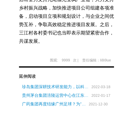
乡村振兴战略，加快推进项目公司组建各项准
备，启动项目立项和规划设计，与企业之间优
势互补，争取高效稳定推进项目发展。之后，
三江村各村委书记也当即表示期望紧密合作，
共谋发展。
围观:
9999
次 |
责任编辑：li8i9ue
延伸阅读
珍岛集团深耕技术研发能力，以科…
2022-03-18
贵州茅台集团涪陵运营中心在江东…
2022-01-17
广药集团再度结缘广州足球？为“…
2021-12-30
迈动互联中标中建集团
2021-11-08
满星云集团助力数字应用跃进，网…
2021-11-08
陕鼓集团：“陕鼓方案”为石化行…
2021-10-27