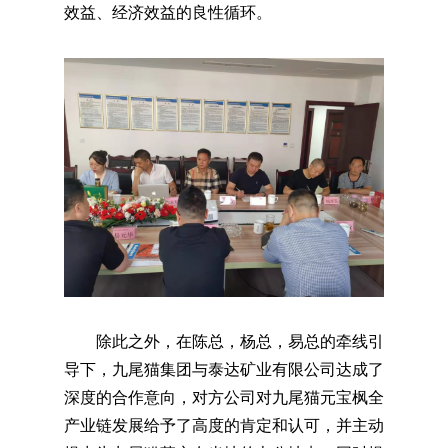
效益、经济效益的良性循环。
除此之外，在陈总，杨总，易总的牵线引
导下，九尾猫集团与泰达矿业有限公司达成了
深度的合作意向，对方公司对九尾猫元宝枫全
产业链发展给予了高度的肯定和认可，并主动