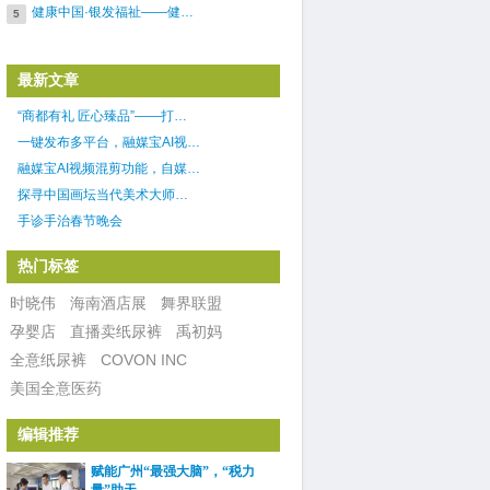
健康中国·银发福祉——健…
5
最新文章
“商都有礼 匠心臻品”——打…
一键发布多平台，融媒宝AI视…
融媒宝AI视频混剪功能，自媒…
探寻中国画坛当代美术大师…
手诊手治春节晚会
热门标签
时晓伟
海南酒店展
舞界联盟
孕婴店
直播卖纸尿裤
禹初妈
全意纸尿裤
COVON INC
美国全意医药
编辑推荐
赋能广州“最强大脑”，“税力