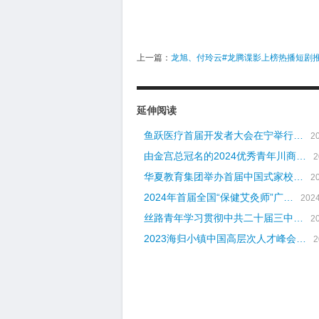
上一篇：
龙旭、付玲云#龙腾谍影上榜热播短剧
延伸阅读
鱼跃医疗首届开发者大会在宁举行…
2
由金宫总冠名的2024优秀青年川商…
2
华夏教育集团举办首届中国式家校…
2
2024年首届全国“保健艾灸师”广…
2024
丝路青年学习贯彻中共二十届三中…
2
2023海归小镇中国高层次人才峰会…
2