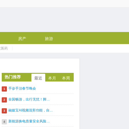
房产
旅游
意医药
热门推荐
最近
本月
本周
手诊手治春节晚会
1
全国畅游，出行无忧！脚…
2
融媒宝AI视频混剪功能，自…
3
新能源换电质量安全风险…
4