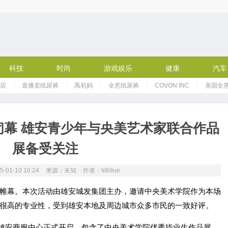
科技
时尚
游戏娱乐
健康
汽车
店
直播卖纸尿裤
禹初妈
全意纸尿裤
COVON INC
美国全
闭幕 雄安青少年与央美艺术家联合作品
展备受关注
01-10 16:24
来源：
未知
作者：li8i9ue
帷幕。本次活动由雄安城发集团主办，邀请中央美术学院作为本场
很高的专业性，受到雄安本地及周边城市众多市民的一致好评。
，在雄安商服中心正式开启，包含了中央美术学院优秀毕业生作品展