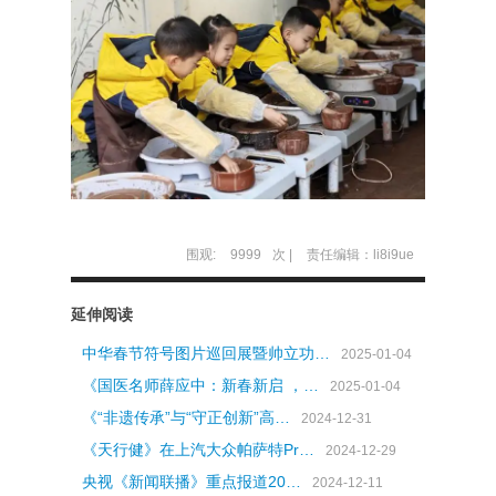
围观:
9999
次 |
责任编辑：li8i9ue
延伸阅读
中华春节符号图片巡回展暨帅立功…
2025-01-04
《国医名师薛应中：新春新启 ，…
2025-01-04
《“非遗传承”与“守正创新”高…
2024-12-31
《天行健》在上汽大众帕萨特Pr…
2024-12-29
​央视《新闻联播》重点报道20…
2024-12-11