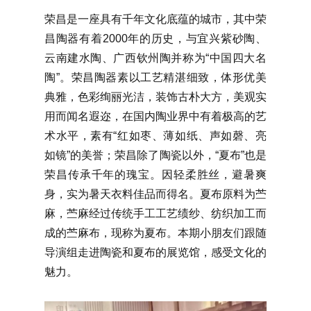
荣昌是一座具有千年文化底蕴的城市，其中荣
昌陶器有着2000年的历史，与宜兴紫砂陶、
云南建水陶、广西钦州陶并称为“中国四大名
陶”。荣昌陶器素以工艺精湛细致，体形优美
典雅，色彩绚丽光洁，装饰古朴大方，美观实
用而闻名遐迩，在国内陶业界中有着极高的艺
术水平，素有“红如枣、薄如纸、声如磬、亮
如镜”的美誉；荣昌除了陶瓷以外，“夏布”也是
荣昌传承千年的瑰宝。因轻柔胜丝，避暑爽
身，实为暑天衣料佳品而得名。夏布原料为苎
麻，苎麻经过传统手工工艺绩纱、纺织加工而
成的苎麻布，现称为夏布。本期小朋友们跟随
导演组走进陶瓷和夏布的展览馆，感受文化的
魅力。