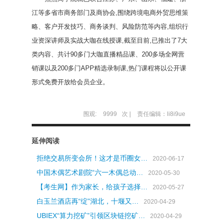
江等多省市商务部门及商协会,围绕跨境电商外贸思维策
略、客户开发技巧、商务谈判、风险防范等内容,组织行
业资深讲师及实战大咖在线授课,截至目前,已推出了7大
类内容、共计90多门大咖直播精品课、200多场全网营
销课以及200多门APP精选录制课,热门课程将以公开课
形式免费开放给会员企业。
围观:
9999
次 |
责任编辑：li8i9ue
延伸阅读
拒绝交易所变会所！这才是币圈女…
2020-06-17
中国木偶艺术剧院“六一木偶总动…
2020-05-30
【考生网】作为家长，给孩子选择…
2020-05-27
白玉兰酒店再“绽”湖北，十堰又…
2020-04-29
UBIEX“算力挖矿”引领区块链挖矿…
2020-04-29