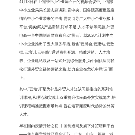
4月13日在工信部中小企业局召开的视频会议中,工信部
中小企业局局长梁志锋讲到,党中央、国务院高度重视疫
情给中小企业带来的冲击,需要引导广大中小企业积极上
平台,切实解决产品滞销,订单不足,人才不够等问题,外贸
电商平台中国制造网宣布启动“腾云计划2020”,计划中向
中小企业推出了五大服务举措,包含“云展会,云建站,云数
据,云培训,云链路”,通过商机开源、精准营销、人才培
养、企业建站以及一站式外贸综合服务,为中国供应商轻
松打通外贸全链路营销之路,助力企业在危机中腾“云”而
上。
其中,“云培训”是为补足外贸人才短缺问题推出的系列培
训课程,从理论和实践上双重提升供应商外贸实战能力,培
训课程精准把握市场热点,旨在培育顺应时代趋势的外贸
人才。
早在国内疫情开始之初,中国制造网及旗下外贸培训平台
——焦点商学院就已联合江苏、广东、山东、福建、浙